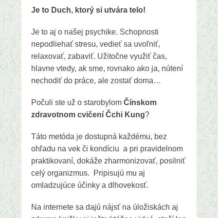
Je to Duch, ktorý si utvára telo!
Je to aj o našej psychike. Schopnosti
nepodliehať stresu, vedieť sa uvoľniť,
relaxovať, zabaviť. Užitočne využiť čas,
hlavne vtedy, ak sme, rovnako ako ja, nútení
nechodiť do práce, ale zostať doma…
Počuli ste už o starobylom
Čínskom
zdravotnom cvičení Čchi Kung
?
Táto metóda je dostupná každému, bez
ohľadu na vek či kondíciu a pri pravidelnom
praktikovaní, dokáže zharmonizovať, posilniť
celý organizmus. Pripisujú mu aj
omladzujúce účinky a dlhovekosť.
Na internete sa dajú nájsť na úložiskách aj