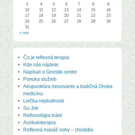
3
4
5
6
7
8
9
10
11
12
13
14
15
16
17
18
19
20
21
22
23
24
25
26
27
28
29
30
31
« nov
Čo je reflexná terapia
Kde nás nájdete:
Napísali o Gnostik centre
Ponuka služieb
Akupunktúra moxovanie a tradičná čínska
medicína
Liečba neplodnosti
Su-Jok
Reflexológia tváre
Aurikuloterapia
Reflexná masáž nohy – chodidla