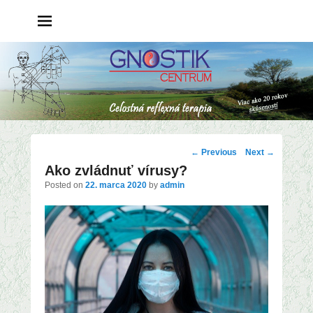
Post
←
Previous
Next
→
Ako zvládnuť vírusy?
navigation
Posted on
22. marca 2020
by
admin