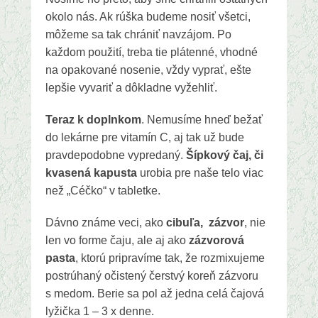
okolo nás. Ak rúška budeme nosiť všetci,
môžeme sa tak chrániť navzájom. Po
každom použití, treba tie plátenné, vhodné
na opakované nosenie, vždy vyprať, ešte
lepšie vyvariť a dôkladne vyžehliť.
Teraz k doplnkom
. Nemusíme hneď bežať
do lekárne pre vitamín C, aj tak už bude
pravdepodobne vypredaný.
Šípkový čaj, či
kvasená kapusta
urobia pre naše telo viac
než „Céčko“ v tabletke.
Dávno známe veci, ako
cibuľa, zázvor
, nie
len vo forme čaju, ale aj ako
zázvorová
pasta
, ktorú pripravíme tak, že rozmixujeme
postrúhaný očistený čerstvý koreň zázvoru
s medom. Berie sa pol až jedna celá čajová
lyžička 1 – 3 x denne.