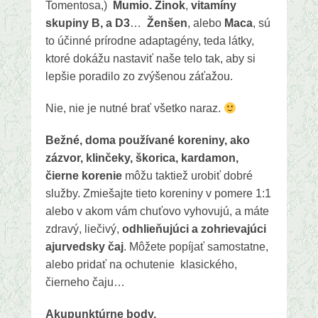
Tomentosa,)
Mumio. Zinok
,
vitamíny
skupiny B, a D3
…
Ženšen
, alebo
Maca
, sú
to účinné prírodne adaptagény, teda látky,
ktoré dokážu nastaviť naše telo tak, aby si
lepšie poradilo zo zvýšenou záťažou.
Nie, nie je nutné brať všetko naraz.
Bežné, doma používané koreniny, ako
zázvor, klinčeky, škorica, kardamon,
čierne korenie
môžu taktiež urobiť dobré
služby. Zmiešajte tieto koreniny v pomere 1:1
alebo v akom vám chuťovo vyhovujú, a máte
zdravý, liečivý,
odhlieňujúci a zohrievajúci
ajurvedsky čaj
. Môžete popíjať samostatne,
alebo pridať na ochutenie klasického,
čierneho čaju…
Akupunktúrne body.