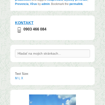
Prevencia
,
Vírus
by
admin
. Bookmark the
permalink
.
KONTAKT
0903 466 084
Search
Text Size:
M
L
X