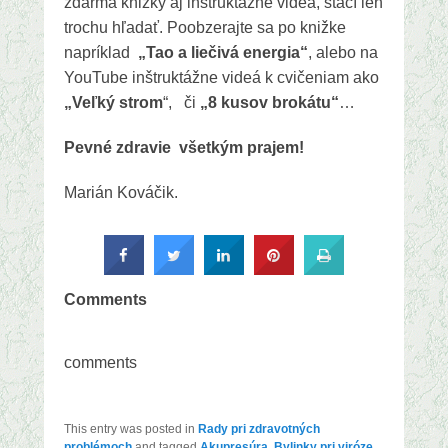
zdarma knižky aj inštruktážne videá, stačí len
trochu hľadať. Poobzerajte sa po knižke
napríklad
„Tao a liečivá energia“
, alebo na
YouTube inštruktážne videá k cvičeniam ako
„Veľký strom
“, či
„8 kusov brokátu“
…
Pevné zdravie všetkým prajem!
Marián Kováčik.
Comments
comments
This entry was posted in
Rady pri zdravotných
problémoch
and tagged
Akupresúra
,
Bylinky pri viróze
,