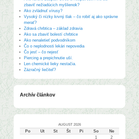
zbaviť nežiadúcich myšlienok?
Ako zvládnuť vírusy?
Vysoký či nízky krvný tlak – čo robiť aj ako správne
merať?
Zdravá chrbtica – základ zdravia
Ako sa zbaviť bolestí chrbtice
Ako nenaletieť podvodníkom
Čo o neplodnosti lekári nepovedia
Čo jesť – čo nejesť
Piercing a prepichnutie uší.
Len chemické lieky nestačia.
Zázračný liečiteľ?
Archív článkov
AUGUST 2026
Po
Ut
St
Št
Pi
So
Ne
1
2