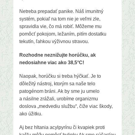
Netreba prepadať panike. Náš imunitný
systém, pokiaľ na tom nie je veľmi zle,
spravidla vie, čo má robiť. Môžeme mu
pomôcť pokojom, ležaním, pitím dostatku
tekutín, ľahkou výživnou stravou.
Rozhodne neznižujte horúčku, ak
nedosiahne viac ako 38,5°C!
Naopak, horúčku si treba hýčkať. Je to
dôležitý nástroj, ktorým sa naše telo
patogénom bráni. Ak by sme ju umelo
a násilne zrážali, urobíme organizmu
doslova „medvediu službu“, čiže viac škody,
ako úžitku.
Aj bez hltania acylpyrínu či kvapiek proti
kašľu môžu pomôcť bylinky.Ak sme súčasťou