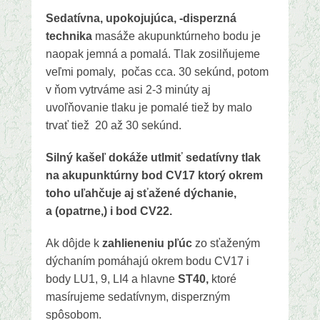
Sedatívna, upokojujúca, -disperzná
technika
masáže akupunktúrneho bodu je
naopak jemná a pomalá. Tlak zosilňujeme
veľmi pomaly, počas cca. 30 sekúnd, potom
v ňom vytrváme asi 2-3 minúty aj
uvoľňovanie tlaku je pomalé tiež by malo
trvať tiež 20 až 30 sekúnd.
Silný kašeľ dokáže utlmiť sedatívny tlak
na akupunktúrny bod CV17 ktorý okrem
toho uľahčuje aj sťažené dýchanie,
a (opatrne,) i bod CV22.
Ak dôjde k
zahlieneniu pľúc
zo sťaženým
dýchaním pomáhajú okrem bodu CV17 i
body LU1, 9, LI4 a hlavne
ST40,
ktoré
masírujeme sedatívnym, disperzným
spôsobom.