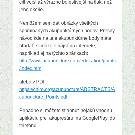
citlivejší až výrazne bolestivejší na tlak, než
jeho okolie.
Nemôžem sem dať obrázky všetkých
spomínaných akupunktúrnych bodov. Presný
návod kde na tele akupunktúrne body máte
hľadať si môžete nájsť na internete,
napríklad aj na týchto stránkach:
http://www.acupuncture.com/education/points
/index.htm
alebo v PDF:
https://chiro.org/acupuncture/ABSTRACTS/A
cupuncture_Points.pdf
Prípadne si môžete stiahnuť nejakú vhodnú
aplikáciu pre akupresúru na GooglePlay, do
telefónu.