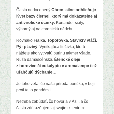
Často nedocenený
Chren, silne odhlieňuje
.
Kvet bazy čiernej, ktorý má dokázatelne aj
antivirotické účinky
. Koriander siaty,
výborný aj na chronickú nádchu .
Rovnako
Fialka, Topoľovka, Stavikrv vtáčí,
Pýr plazivý
. Vynikajúca liečivka, ktorú
nájdete ako vytrvalú burinu takmer všade.
Ruža damascénska.
Éterické oleje
z borovice či eukalyptu v aromalampe tiež
uľahčujú dýchanie
…
Je toho veľa, čo naša príroda ponúka, v boji
proti tejto pandémii.
Netreba zabúdať, čo hovoria v Ázii, a čo
často zdôrazňujem aj svojim klientom: