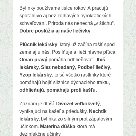
Bylinky používame tisíce rokov. A pracujú
spoľahlivo aj bez zdĺhavých byrokratických
schvaľovaní. Príroda nás nenechá „v štichu“.
Dobre poslúžia aj naše liečivky
:
Plúcnik lekársky
, ktorý už začína rašiť spod
zeme aj u nás. Posilňuje a lieči hlavne pľúca.
Oman pravý
pomáha odhlieňovať.
Ibiš
lekársky, Slez nebadaný, Podbeľ liečivý,
Yzop lekársky
, to sú všetko rastlinky ktoré
pomáhajú hojiť sliznice dýchacieho traktu,
odhlieňujú, pomáhajú proti kašľu.
Zoznam je dlhší.
Divozel veľkokvetý
,
vynikajúci na kašeľ a priedušky.
Nechtík
lekársky,
bylinka zo silným protizápalovým
účinkom.
Materina dúška
ktorá má
dezinfekčné účinky.