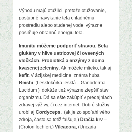
Výhodu majú otužilci, pretože otužovanie,
postupné navykanie tela chladnému
prostrediu alebo studenej vode, výrazne
posilňuje obrannú energiu tela.
Imunitu môžeme podporiť stravou.
Beta
glukány v hlive ustricovej či ovsených
vločkách. Probiotiká a enzýmy z doma
kvasenej zeleniny
. Ak môžete mlieko, tak aj
kefír.
V ázijskej medicíne známa huba
Reishi
(Lesklokôrka lesklá – Ganoderma
Lucidum ) dokáže tiež výrazne zlepšiť stav
organizmu. Dá sa ešte zakúpiť v predajniach
zdravej výživy, či cez internet. Dobré služby
urobí aj
Cordyceps,
(ak je zo spoľahlivého
zdroja, často sa totiž falšuje,)
Dračia krv
–
(Croton lechleri,)
Vilcacora
, (Uncaria