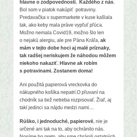
hlavne o zodpovednosti. Každého z nás
.
Bol som v piatok nakúpiť potraviny.
Predavačka v supermarkete v kuse kašlala
tak, ako keby mala práve vypľuť pľúca.
Možno nemala Covid19, možno šlo len
o nejakú alergiu, ale pre Pána Kráľa,
ak
mám v tejto dobe hoci aj malé príznaky,
tak radšej neriskujem že náhodou môžem
niekoho nakaziť. Hlavne ak robím
s potravinami. Zostanem doma!
Ani použitá papierová vreckovka do
nákupného košíka nepatrí.O pľuvaní na
chodník sa tiež netreba rozpisovať. Žiaľ, aj
takí jedinci sa nájdu medzi nami…
Rúško, i jednoduché, papierové
, nie je
určené ani tak na to, aby ochránilo nás.
Nosíme ho preto, aby sme chránili ostatných