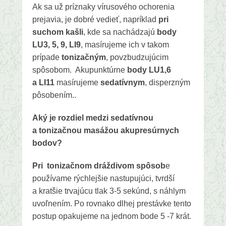
Ak sa už príznaky vírusového ochorenia
prejavia, je dobré vedieť, napríklad
pri
suchom kašli
, kde sa nachádzajú
body
LU3, 5, 9, LI9
, masírujeme ich v takom
prípade
tonizačným
, povzbudzujúcim
spôsobom. Akupunktúrne
body LU1,6
a LI11
masírujeme
sedatívnym
, disperzným
pôsobením..
Aký je rozdiel medzi sedatívnou
a tonizačnou masážou akupresúrnych
bodov?
Pri tonizačnom dráždivom spôsob
e
používame rýchlejšie nastupujúci, tvrdší
a kratšie trvajúcu tlak 3-5 sekúnd, s náhlym
uvoľnením. Po rovnako dlhej prestávke tento
postup opakujeme na jednom bode 5 -7 krát.