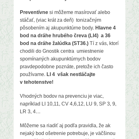
Preventívne
si môžeme masírovať alebo
stáčať, (viac krát za deň) tonizačným
pôsobením aj akupunktúrne body.
Hlavne 4
bod na dráhe hrubého čreva (LI4) a 36
bod na dráhe žalúdka (ST36.)
Tí z vás, ktorí
chodili do Gnostik centra umiestnenie
spomínaných akupunktúrnych bodov
pravdepodobne poznáte, pretože ich často
používame.
LI 4 však nestláčajte
v tehotenstve!
Vhodných bodov na prevenciu je viac,
napríklad LI 10,11, CV 4,6,12, LU 9, SP 3, 9,
LR 3, 4…
Môžeme sa riadiť aj podľa pravidla, že ak
nejaký bod ošetrenie potrebuje, je väčšinou