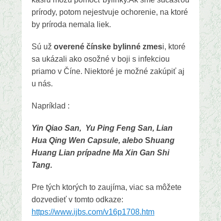
prírody, potom nejestvuje ochorenie, na ktoré
by príroda nemala liek.
Sú už
overené čínske bylinné zmes
i, ktoré
sa ukázali ako osožné v boji s infekciou
priamo v Číne. Niektoré je možné zakúpiť aj
u nás.
Napríklad :
Yin Qiao San, Yu Ping Feng San, Lian
Hua Qing Wen Capsule, alebo
S
huang
Huang Lian prípadne Ma Xin Gan Shi
Tang.
Pre tých ktorých to zaujíma, viac sa môžete
dozvedieť v tomto odkaze:
https://www.ijbs.com/v16p1708.htm