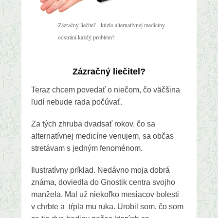
Zázračný liečiteľ – kúzlo alternatívnej medicíny
odstráni každý problém?
Zázračný liečitel?
Teraz chcem povedať o niečom, čo väčšina
ľudí nebude rada počúvať.
Za tých zhruba dvadsať rokov, čo sa
alternatívnej medicíne venujem, sa občas
stretávam s jedným fenoménom.
Ilustratívny príklad. Nedávno moja dobrá
známa, doviedla do Gnostik centra svojho
manžela. Mal už niekoľko mesiacov bolesti
v chrbte a tŕpla mu ruka. Urobil som, čo som