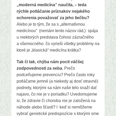
„moderná medicína“ naučila, – teda
rýchle potláčanie príznakov nejakého
ochorenia považovať za jeho liečbu?
Alebo je to tým, že sa s „alternatívnou
medicínou“ (nemám tento názov rád,) spája
u niektorých predstava čohosi zázračného
a všemocného čo vyrieši všetky problémy na
ktoré je „klasická“ medicína krátka?
Tak či tak, chýba nám pocit väčšej
zodpovednosti za seba.
Prečo
podceňujeme prevenciu? Prečo často roky
potláčame jemné (a niekedy aj dosť otravné)
podnety, ktorými sa nám naše telo snaží dať
najavo, čo nie je v poriadku? Uvedomujeme
si, že zdravie či choroba nie je založená na
náhode alebo šťastí? I keď si nemôžeme
vybrať genetické predispozície s ktorými sme