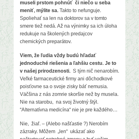
museli prstom pohnúť či niečo u seba
meniť, mýlite sa.
Takto to nefunguje.
Spoliehať sa len na doktorov sa v tomto
smere tiež nedá. Až na výnimky sa ich úloha
redukuje na školených predajcov
chemických preparátov.
Viem, že ľudia vždy budú hľadať
jednoduché riešenia a ľahšiu cestu. Je to
v našej prirodzenosti.
S tým nič nenarobím.
Veľké farmaceutické firmy ani dôchodkové
poisťovne sa o svoje zisky báť nemusia.
Väčšina z nás zomrie skoršie než by musela.
Nie na starobu, na svoj životný štýl.
“Alternatívna medicína“ nie je pre každého…
Nie, žiaľ. – (Alebo našťastie ?) Nerobím
zázraky. Môžem „len“ ukázať ako