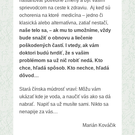
naštartovať potrebné zmeny a byť vašim
sprievodcom na ceste k zdraviu. Aj keď sú
ochorenia na ktoré medicína – jedno či
klasická alebo alternatívna, zatiaľ nestačí,
naše telo sa, – ak mu to umožníme, vždy
bude snažiť o obnovu a liečenie
poškodených častí. I vtedy, ak vám
doktori budú tvrdiť, že s vašim
problémom sa už nič robiť nedá. Kto
chce, hľadá spôsob. Kto nechce, hľadá
dôvod…
Stará čínska múdrosť vraví: Môžu vám
ukázať kde je voda, a naučiť vás ako sa dá
nabrať. Napiť sa už musíte sami. Nikto sa
nenapije za vás…
Marián Kováčik