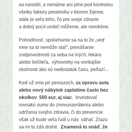
sa narodili, a nemáme ani plne pod kontrolou
všetky faktory prostredia v ktorom žijeme,
stále je veľa toho, čo pre svoje zdravie
a dobrý pocit urobiť môžeme, ale nerobíme.
Pohodlnosť, spoliehanie sa na to že „veď
mne sa to nemôže stať“, prenášanie
zodpovednosti za seba na iných, lekára
alebo liečiteľa, výhovorky na vonkajšie
okolnosti ako sú nedostatok času, peňazí…
Keď už sme pri peniazoch,
za opravu auta
alebo nový nábytok zaplatíme často bez
okolkov 500 eur, aj viac
. Investovať
rovnakú sumu do znovunavrátenia alebo
udržania svojho zdravia, či do prevencie
však už bude veľa ľudí u nás váhať. Zrazu
sa im to zdá drahé.
Znamená to snáď, že