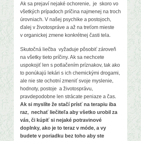
Ak sa prejaví nejaké ochorenie, je skoro vo
všetkých prípadoch príčina najmenej na troch
úrovniach. V našej psychike a postojoch,
ďalej v životospráve a až na treťom mieste
v organickej zmene konkrétnej časti tela.
Skutočná liečba vyžaduje pôsobiť zároveň
na všetky tieto príčiny. Ak sa nechcete
uspokojiť len s potlačením príznakov, tak ako
to ponúkajú lekári s ich chemickými drogami,
ale nie ste ochotní zmeniť svoje myslenie,
hodnoty, postoje a životosprávu,
pravdepodobne len strácate peniaze a čas.
Ak si myslíte že stačí prísť na terapiu iba
raz, nechať liečiteľa aby všetko urobil za
vás, či kúpiť si nejaké potravinové
doplnky, ako je to teraz v móde, a vy
budete v poriadku bez toho aby ste