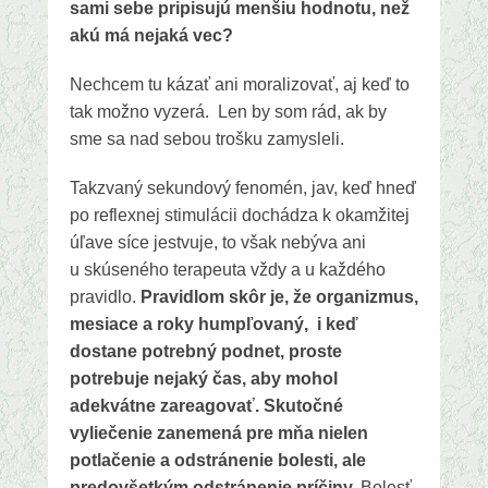
sami sebe pripisujú menšiu hodnotu, než
akú má nejaká vec?
Nechcem tu kázať ani moralizovať, aj keď to
tak možno vyzerá. Len by som rád, ak by
sme sa nad sebou trošku zamysleli.
Takzvaný sekundový fenomén, jav, keď hneď
po reflexnej stimulácii dochádza k okamžitej
úľave síce jestvuje, to však nebýva ani
u skúseného terapeuta vždy a u každého
pravidlo.
Pravidlom skôr je, že organizmus,
mesiace a roky humpľovaný, i keď
dostane potrebný podnet, proste
potrebuje nejaký čas, aby mohol
adekvátne zareagovať. Skutočné
vyliečenie zanemená pre mňa nielen
potlačenie a odstránenie bolesti, ale
predovšetkým odstránenie príčiny.
Bolesť