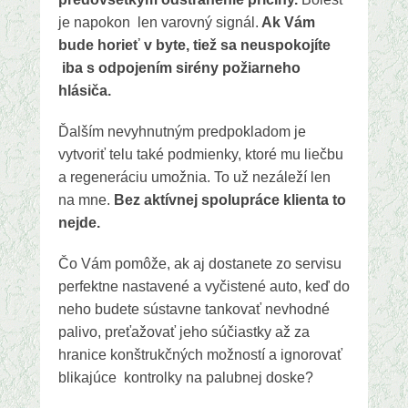
je napokon len varovný signál.
Ak Vám
bude horieť v byte, tiež sa neuspokojíte
iba s odpojením sirény požiarneho
hlásiča.
Ďalším nevyhnutným predpokladom je
vytvoriť telu také podmienky, ktoré mu liečbu
a regeneráciu umožnia. To už nezáleží len
na mne.
Bez aktívnej spolupráce klienta to
nejde.
Čo Vám pomôže, ak aj dostanete zo servisu
perfektne nastavené a vyčistené auto, keď do
neho budete sústavne tankovať nevhodné
palivo, preťažovať jeho súčiastky až za
hranice konštrukčných možností a ignorovať
blikajúce kontrolky na palubnej doske?