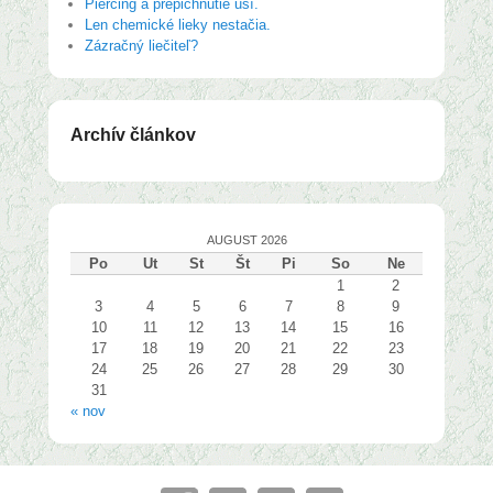
Piercing a prepichnutie uší.
Len chemické lieky nestačia.
Zázračný liečiteľ?
Archív článkov
AUGUST 2026
Po
Ut
St
Št
Pi
So
Ne
1
2
3
4
5
6
7
8
9
10
11
12
13
14
15
16
17
18
19
20
21
22
23
24
25
26
27
28
29
30
31
« nov