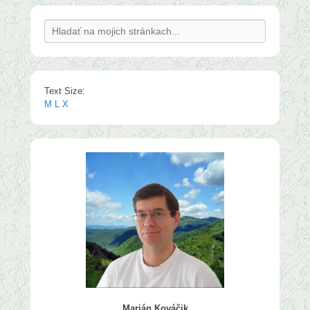
Search
Text Size:
M
L
X
Marián Kováčik