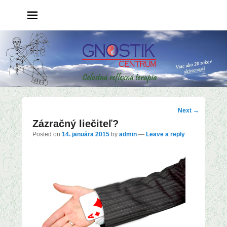
Post
Next
→
Zázračný liečiteľ?
navigation
Posted on
14. januára 2015
by
admin
—
Leave a reply