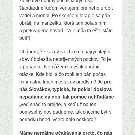
za tie dve hodiny počas ktorých sa
štandardne ľuďom venujem, pre neho urobiť
vedel a mohol. Po skončení terapie sa pán
obrátil na manželku, ktorá tam bola s ním,
a prekvapene hovorí : “Ale mňa to ešte stále
bolí“!
Chápem, že každý sa chce čo najrýchlejšie
zbaviť bolestí a nepríjemných pocitov. To je
v poriadku. Nemôžem sa však ubrániť
otázke: Kde bol, a čo robil ten pán počas
minimálne troch mesiacov predtým?
Je pre
nás Slovákov, typické, že pokiaľ doslova
nepadáme na nos, tak pomoc nehľadáme
„veď snáď to prejde„ a keď už na ten
pomyselný nos padneme, tak chceme byť v
poriadku hneď, včera bolo neskoro?
Máme nereálne očakávania preto, čo nás