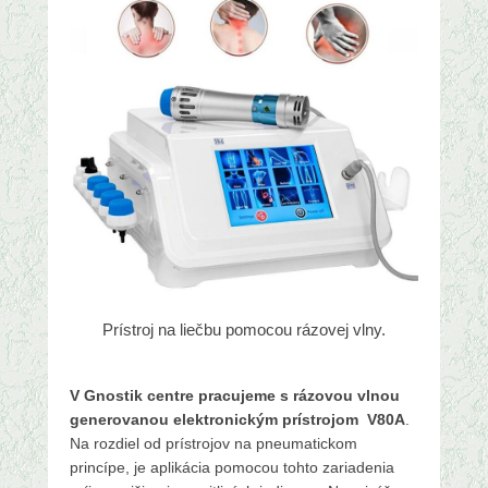
9
.
s
e
p
t
e
m
b
r
a
2
0
2
Prístroj na liečbu pomocou rázovej vlny.
4
b
y
V Gnostik centre pracujeme s rázovou vlnou
a
generovanou elektronickým prístrojom V80A
.
d
Na rozdiel od prístrojov na pneumatickom
m
princípe, je aplikácia pomocou tohto zariadenia
i