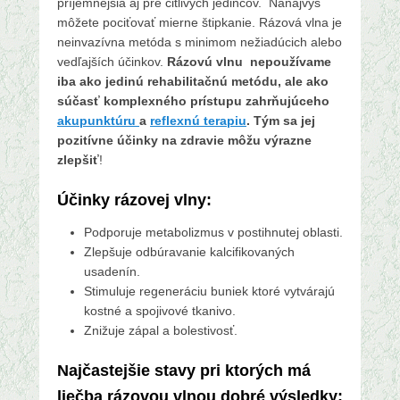
príjemnejšia aj pre citlivých jedincov. Nanajvýš
n
môžete pociťovať mierne štipkanie. Rázová vlna je
neinvazívna metóda s minimom nežiadúcich alebo
vedľajších účinkov.
Rázovú vlnu nepoužívame
iba ako jedinú rehabilitačnú metódu, ale ako
súčasť komplexného prístupu zahrňujúceho
akupunktúru
a
reflexnú terapiu
. Tým sa jej
pozitívne účinky na zdravie môžu výrazne
zlepšiť
!
Účinky rázovej vlny
:
Podporuje metabolizmus v postihnutej oblasti.
Zlepšuje odbúravanie kalcifikovaných
usadenín.
Stimuluje regeneráciu buniek ktoré vytvárajú
kostné a spojivové tkanivo.
Znižuje zápal a bolestivosť.
Najčastejšie stavy pri ktorých má
liečba rázovou vlnou dobré výsledky: