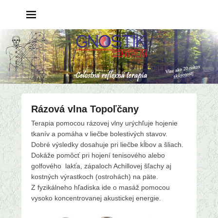
Rázová vlna Topoľčany
P
Terapia pomocou rázovej vlny urýchľuje hojenie
o
tkanív a pomáha v liečbe bolestivých stavov.
s
Dobré výsledky dosahuje pri liečbe kĺbov a šliach.
t
Dokáže pomôcť pri hojení tenisového alebo
e
golfového lakťa, zápaloch Achillovej šľachy aj
d
kostných výrastkoch (ostrohách) na päte.
o
Z fyzikálneho hľadiska ide o masáž pomocou
n
vysoko koncentrovanej akustickej energie.
1