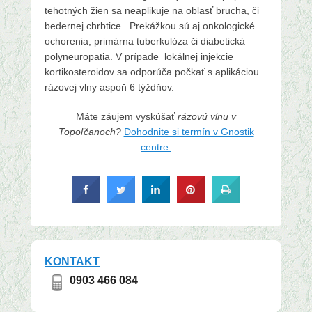
tehotných žien sa neaplikuje na oblasť brucha, či
bedernej chrbtice. Prekážkou sú aj onkologické
ochorenia, primárna tuberkulóza či diabetická
polyneuropatia. V prípade lokálnej injekcie
kortikosteroidov sa odporúča počkať s aplikáciou
rázovej vlny aspoň 6 týždňov.
Máte záujem vyskúšať
rázovú vlnu v
Topoľčanoch?
Dohodnite si termín v Gnostik
centre.
KONTAKT
0903 466 084