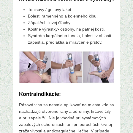
Tenisový / golfový lakeť.
Bolesti ramenného a kolenného kĺbu.
Zápal Achillovej šľachy.
Kostné výrastky- ostrohy, na pätnej kosti.
Syndróm karpálneho tunela, bolesti v oblasti
zápästia, predlaktia a mravčenie prstov.
Kontraindikácie:
Rázová vlna sa nesmie aplikovať na miesta kde sa
nachádzajú otvorené rany a odreniny, kŕčové žily
a pri zápale žíl. Nie je vhodná pri systémových
zápalových ochoreniach, ani pri poruchách krvnej
zrážanlivosti a antikoagulačnej liečbe. V prípade