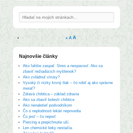
Search
A
A
A
Najnovšie články
Ako ľahšie zaspať. Stres a nespavosť. Ako sa
zbaviť nežiadúcich myšlienok?
Ako zvládnuť vírusy?
Vysoký či nízky krvný tlak – čo robiť aj ako správne
merať?
Zdravá chrbtica – základ zdravia
Ako sa zbaviť bolestí chrbtice
Ako nenaletieť podvodníkom
Čo o neplodnosti lekári nepovedia
Čo jesť – čo nejesť
Piercing a prepichnutie uší.
Len chemické lieky nestačia.