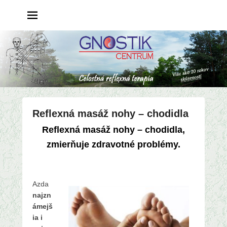
Reflexná masáž nohy – chodidla
P
Reflexná masáž nohy – chodidla,
o
zmierňuje zdravotné problémy.
s
t
e
d
Azda
o
najzn
n
ámejš
3
ia i