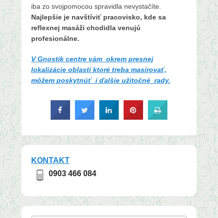
iba zo svojpomocou spravidla nevystačíte.
Najlepšie je navštíviť pracovisko, kde sa
reflexnej masáži chodidla venujú
profesionálne.
V Gnostik centre vám okrem presnej
lokalizácie oblastí ktoré treba masírovať,
môžem poskytnúť i ďalšie užitočné rady.
KONTAKT
0903 466 084