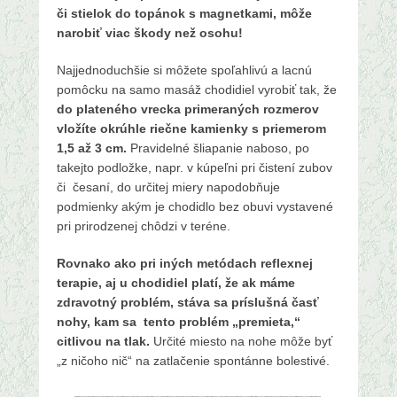
či stielok do topánok s magnetkami, môže
narobiť viac škody než osohu!
Najjednoduchšie si môžete spoľahlivú a lacnú
pomôcku na samo masáž chodidiel vyrobiť tak, že
do plateného vrecka primeraných rozmerov
vložíte okrúhle riečne kamienky s priemerom
1,5 až 3 cm.
Pravidelné šliapanie naboso, po
takejto podložke, napr. v kúpeľni pri čistení zubov
či česaní, do určitej miery napodobňuje
podmienky akým je chodidlo bez obuvi vystavené
pri prirodzenej chôdzi v teréne.
Rovnako ako pri iných metódach reflexnej
terapie, aj u chodidiel platí, že ak máme
zdravotný problém, stáva sa príslušná časť
nohy, kam sa tento problém „premieta,“
citlivou na tlak.
Určité miesto na nohe môže byť
„z ničoho nič“ na zatlačenie spontánne bolestivé.