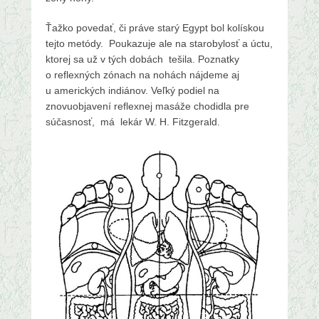
Ťažko povedať, či práve starý Egypt bol kolískou
tejto metódy. Poukazuje ale na starobylosť a úctu,
ktorej sa už v tých dobách tešila. Poznatky
o reflexných zónach na nohách nájdeme aj
u amerických indiánov. Veľký podiel na
znovuobjavení reflexnej masáže chodidla pre
súčasnosť, má lekár W. H. Fitzgerald.