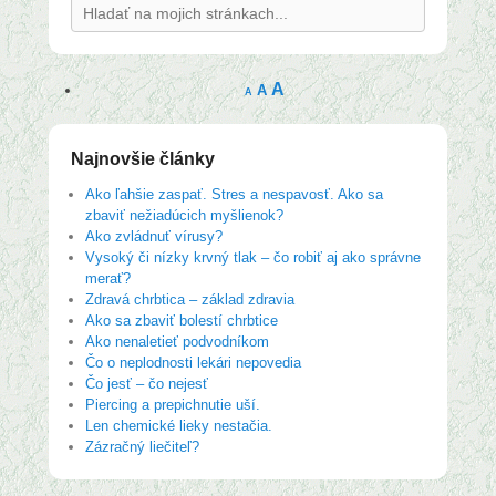
Search
A
A
A
Najnovšie články
Ako ľahšie zaspať. Stres a nespavosť. Ako sa
zbaviť nežiadúcich myšlienok?
Ako zvládnuť vírusy?
Vysoký či nízky krvný tlak – čo robiť aj ako správne
merať?
Zdravá chrbtica – základ zdravia
Ako sa zbaviť bolestí chrbtice
Ako nenaletieť podvodníkom
Čo o neplodnosti lekári nepovedia
Čo jesť – čo nejesť
Piercing a prepichnutie uší.
Len chemické lieky nestačia.
Zázračný liečiteľ?