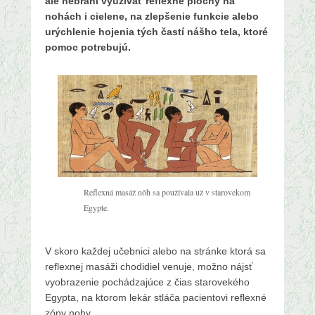
ale nebráni využívať reflexné plochy na
nohách i cielene, na zlepšenie funkcie alebo
urýchlenie hojenia tých častí nášho tela, ktoré
pomoc potrebujú.
Reflexná masáž nôh sa používala už v starovekom
Egypte.
V skoro každej učebnici alebo na stránke ktorá sa
reflexnej masáži chodidiel venuje, možno nájsť
vyobrazenie pochádzajúce z čias starovekého
Egypta, na ktorom lekár stláča pacientovi reflexné
zóny nohy.