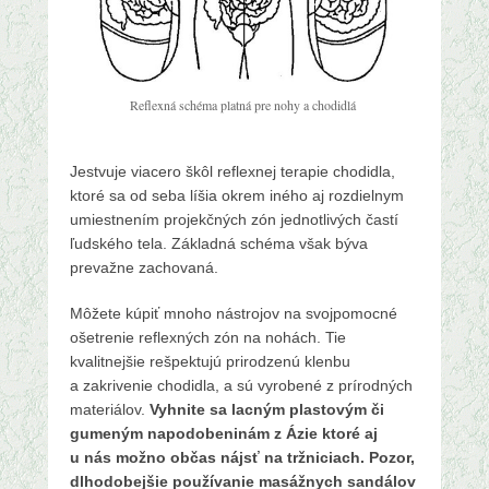
Reflexná schéma platná pre nohy a chodidlá
Jestvuje viacero škôl reflexnej terapie chodidla,
ktoré sa od seba líšia okrem iného aj rozdielnym
umiestnením projekčných zón jednotlivých častí
ľudského tela. Základná schéma však býva
prevažne zachovaná.
Môžete kúpiť mnoho nástrojov na svojpomocné
ošetrenie reflexných zón na nohách. Tie
kvalitnejšie rešpektujú prirodzenú klenbu
a zakrivenie chodidla, a sú vyrobené z prírodných
materiálov.
Vyhnite sa lacným plastovým či
gumeným napodobeninám z Ázie ktoré aj
u nás možno občas nájsť na tržniciach. Pozor,
dlhodobejšie používanie masážnych sandálov