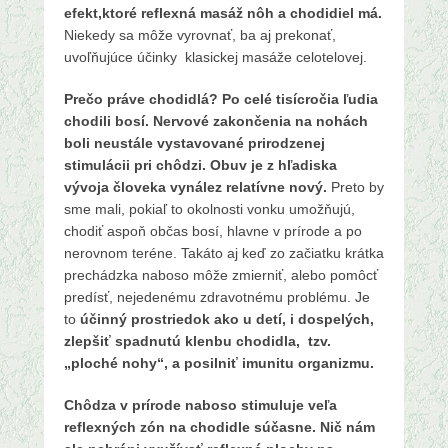
efekt,
ktoré reflexná masáž nôh a chodidiel má.
Niekedy sa môže vyrovnať, ba aj prekonať,
uvoľňujúce účinky klasickej masáže celotelovej.
Prečo práve chodidlá?
Po celé tisícročia ľudia
chodili bosí. Nervové zakončenia na nohách
boli neustále vystavované prirodzenej
stimulácii pri chôdzi. Obuv je z hľadiska
vývoja človeka vynález relatívne nový.
Preto by
sme mali, pokiaľ to okolnosti vonku umožňujú,
chodiť aspoň občas bosí, hlavne v prírode a po
nerovnom teréne. Takáto aj keď zo začiatku krátka
prechádzka naboso môže zmierniť, alebo pomôcť
predísť, nejedenému zdravotnému problému. Je
to
účinný prostriedok ako u detí, i dospelých,
zlepšiť spadnutú klenbu chodidla, tzv.
„ploché nohy“, a posilniť imunitu organizmu.
Chôdza v prírode naboso stimuluje veľa
reflexných zón na chodidle súčasne. Nič nám