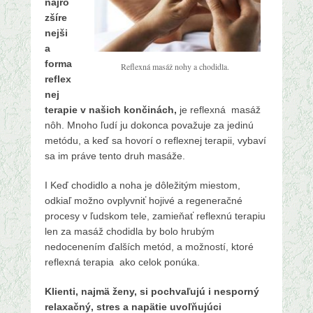
.
najro
f
zšíre
e
nejši
b
a
r
forma
Reflexná masáž nohy a chodidla.
u
reflex
á
nej
r
terapie v našich končinách,
je reflexná masáž
a
nôh. Mnoho ľudí ju dokonca považuje za jedinú
2
metódu, a keď sa hovorí o reflexnej terapii, vybaví
0
sa im práve tento druh masáže.
1
I Keď chodidlo a noha je dôležitým miestom,
5
odkiaľ možno ovplyvniť hojivé a regeneračné
b
procesy v ľudskom tele, zamieňať reflexnú terapiu
y
len za masáž chodidla by bolo hrubým
a
nedocenením ďalších metód, a možností, k
toré
d
reflexná terapia ako celok ponúka.
m
i
Klienti, najmä ženy, si pochvaľujú i nesporný
n
relaxačný, stres a napätie uvoľňujúci