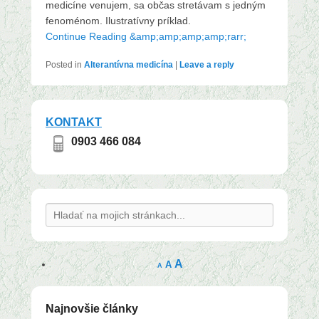
medicíne venujem, sa občas stretávam s jedným
fenoménom. Ilustratívny príklad.
Continue Reading &amp;amp;amp;amp;rarr;
Posted in
Alterantívna medicína
|
Leave a reply
KONTAKT
0903 466 084
Search
A
A
A
Najnovšie články