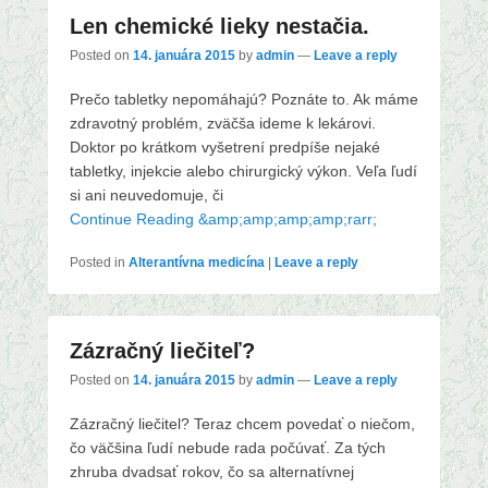
Len chemické lieky nestačia.
Posted on
14. januára 2015
by
admin
—
Leave a reply
Prečo tabletky nepomáhajú? Poznáte to. Ak máme
zdravotný problém, zväčša ideme k lekárovi.
Doktor po krátkom vyšetrení predpíše nejaké
tabletky, injekcie alebo chirurgický výkon. Veľa ľudí
si ani neuvedomuje, či
Continue Reading &amp;amp;amp;amp;rarr;
Posted in
Alterantívna medicína
|
Leave a reply
Zázračný liečiteľ?
Posted on
14. januára 2015
by
admin
—
Leave a reply
Zázračný liečitel? Teraz chcem povedať o niečom,
čo väčšina ľudí nebude rada počúvať. Za tých
zhruba dvadsať rokov, čo sa alternatívnej