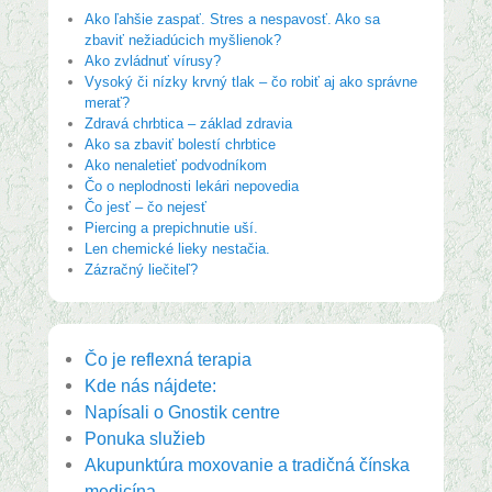
Ako ľahšie zaspať. Stres a nespavosť. Ako sa
zbaviť nežiadúcich myšlienok?
Ako zvládnuť vírusy?
Vysoký či nízky krvný tlak – čo robiť aj ako správne
merať?
Zdravá chrbtica – základ zdravia
Ako sa zbaviť bolestí chrbtice
Ako nenaletieť podvodníkom
Čo o neplodnosti lekári nepovedia
Čo jesť – čo nejesť
Piercing a prepichnutie uší.
Len chemické lieky nestačia.
Zázračný liečiteľ?
Čo je reflexná terapia
Kde nás nájdete:
Napísali o Gnostik centre
Ponuka služieb
Akupunktúra moxovanie a tradičná čínska
medicína