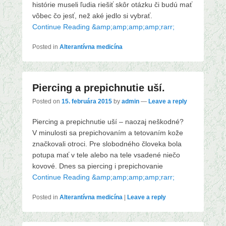
histórie museli ľudia riešiť skôr otázku či budú mať
vôbec čo jesť, než aké jedlo si vybrať.
Continue Reading &amp;amp;amp;amp;rarr;
Posted in
Alterantívna medicína
Piercing a prepichnutie uší.
Posted on
15. februára 2015
by
admin
—
Leave a reply
Piercing a prepichnutie uší – naozaj neškodné?
V minulosti sa prepichovaním a tetovaním kože
značkovali otroci. Pre slobodného človeka bola
potupa mať v tele alebo na tele vsadené niečo
kovové. Dnes sa piercing i prepichovanie
Continue Reading &amp;amp;amp;amp;rarr;
Posted in
Alterantívna medicína
|
Leave a reply