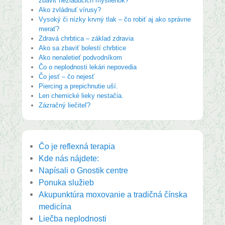
zbaviť nežiadúcich myšlienok?
Ako zvládnuť vírusy?
Vysoký či nízky krvný tlak – čo robiť aj ako správne
merať?
Zdravá chrbtica – základ zdravia
Ako sa zbaviť bolestí chrbtice
Ako nenaletieť podvodníkom
Čo o neplodnosti lekári nepovedia
Čo jesť – čo nejesť
Piercing a prepichnutie uší.
Len chemické lieky nestačia.
Zázračný liečiteľ?
Čo je reflexná terapia
Kde nás nájdete:
Napísali o Gnostik centre
Ponuka služieb
Akupunktúra moxovanie a tradičná čínska
medicína
Liečba neplodnosti