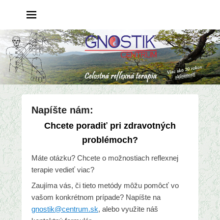
Napíšte nám:
P
Chcete poradiť pri zdravotných
o
problémoch?
s
t
Máte otázku? Chcete o možnostiach reflexnej
e
terapie vedieť viac?
d
Zaujíma vás, či tieto metódy môžu pomôcť vo
o
vašom konkrétnom prípade? Napíšte na
n
gnostik@centrum.sk
, alebo využite náš
1