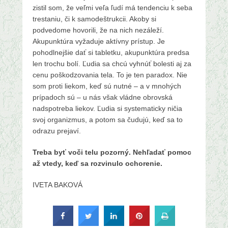
zistil som, že veľmi veľa ľudí má tendenciu k seba
trestaniu, či k samodeštrukcii. Akoby si
podvedome hovorili, že na nich nezáleží.
Akupunktúra vyžaduje aktívny prístup. Je
pohodlnejšie dať si tabletku, akupunktúra predsa
len trochu bolí. Ľudia sa chcú vyhnúť bolesti aj za
cenu poškodzovania tela. To je ten paradox. Nie
som proti liekom, keď sú nutné – a v mnohých
prípadoch sú – u nás však vládne obrovská
nadspotreba liekov. Ľudia si systematicky ničia
svoj organizmus, a potom sa čudujú, keď sa to
odrazu prejaví.
Treba byť voči telu pozorný. Nehľadať pomoc
až vtedy, keď sa rozvinulo ochorenie.
IVETA BAKOVÁ