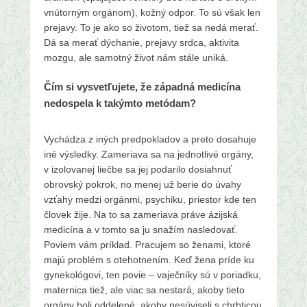
vnútorným orgánom), kožný odpor. To sú však len
prejavy. To je ako so životom, tiež sa nedá merať.
Dá sa merať dýchanie, prejavy srdca, aktivita
mozgu, ale samotný život nám stále uniká.
Čím si vysvetľujete, že západná medicína
nedospela k takýmto metódam?
Vychádza z iných predpokladov a preto dosahuje
iné výsledky. Zameriava sa na jednotlivé orgány,
v izolovanej liečbe sa jej podarilo dosiahnuť
obrovský pokrok, no menej už berie do úvahy
vzťahy medzi orgánmi, psychiku, priestor kde ten
človek žije. Na to sa zameriava práve ázijská
medicína a v tomto sa ju snažím nasledovať.
Poviem vám príklad. Pracujem so ženami, ktoré
majú problém s otehotnením. Keď žena príde ku
gynekológovi, ten povie – vaječníky sú v poriadku,
maternica tiež, ale viac sa nestará, akoby tieto
orgány boli oddelené, akoby nesúviseli s chrbticou