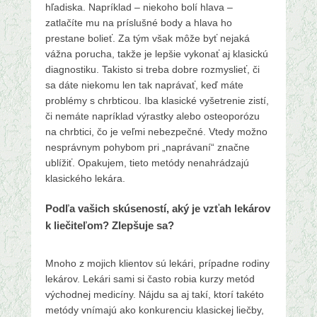
hľadiska. Napríklad – niekoho bolí hlava –
zatlačíte mu na príslušné body a hlava ho
prestane bolieť. Za tým však môže byť nejaká
vážna porucha, takže je lepšie vykonať aj klasickú
diagnostiku. Takisto si treba dobre rozmyslieť, či
sa dáte niekomu len tak naprávať, keď máte
problémy s chrbticou. Iba klasické vyšetrenie zistí,
či nemáte napríklad výrastky alebo osteoporózu
na chrbtici, čo je veľmi nebezpečné. Vtedy možno
nesprávnym pohybom pri „naprávaní“ značne
ublížiť. Opakujem, tieto metódy nenahrádzajú
klasického lekára.
Podľa vašich skúseností, aký je vzťah lekárov
k liečiteľom? Zlepšuje sa?
Mnoho z mojich klientov sú lekári, prípadne rodiny
lekárov. Lekári sami si často robia kurzy metód
východnej medicíny. Nájdu sa aj takí, ktorí takéto
metódy vnímajú ako konkurenciu klasickej liečby,