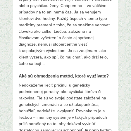
alebo psychikou ženy. Chápem ho – vo väčšine
prípadov na to ani nemá čas. Ja sa venujem
klientovi dve hodiny. Každý úspech v tomto type
medicíny pramení z toho, že sa snažíme venovať
človeku ako celku. Liečba, založená na
čiastkovom vyšetrení a často aj správnej
diagnóze, nemusí stopercentne viesť
k uspokojivým výsledkom. Ja sa zaujímam: ako
klient vyzerá, ako spí, čo mu chutí, ako drží telo,
čoho sa bojí…
Aké sú obmedzenia metód, ktoré využívate?
Nedokážeme liečiť príčinu u geneticky
podmienenej poruchy, ako cystická fibróza či
rakovina. Tie sú vo svojej podstate založené na
genetických zmenách a tie už akupunktúra,
bohužiaľ, nedokáže ovplyvniť. Rovnako to je s
liečbou – imunitný systém je v takých prípadoch
príliš narušený na to, aby dokázal vyvinúť
dostatočnú samoliečivú schopnosť. Aj preto tvrdím