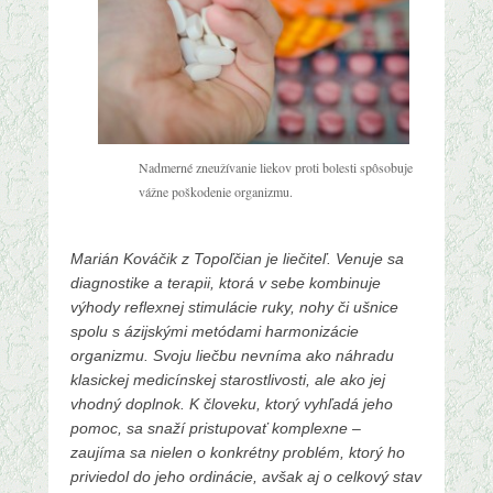
4
.
m
a
r
c
a
Nadmerné zneužívanie liekov proti bolesti spôsobuje
2
vážne poškodenie organizmu.
0
1
5
Marián Kováčik z Topoľčian je liečiteľ. Venuje sa
b
diagnostike a terapii, ktorá v sebe kombinuje
y
výhody reflexnej stimulácie ruky, nohy či ušnice
a
spolu s ázijskými metódami harmonizácie
d
organizmu. Svoju liečbu nevníma ako náhradu
m
klasickej medicínskej starostlivosti, ale ako jej
i
vhodný doplnok. K človeku, ktorý vyhľadá jeho
n
pomoc, sa snaží pristupovať komplexne –
zaujíma sa nielen o konkrétny problém, ktorý ho
priviedol do jeho ordinácie, avšak aj o celkový stav