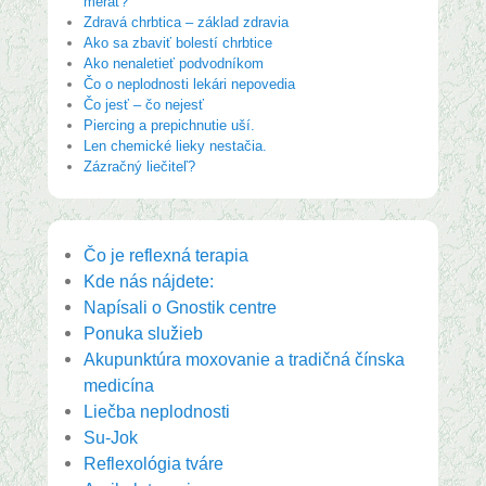
merať?
Zdravá chrbtica – základ zdravia
Ako sa zbaviť bolestí chrbtice
Ako nenaletieť podvodníkom
Čo o neplodnosti lekári nepovedia
Čo jesť – čo nejesť
Piercing a prepichnutie uší.
Len chemické lieky nestačia.
Zázračný liečiteľ?
Čo je reflexná terapia
Kde nás nájdete:
Napísali o Gnostik centre
Ponuka služieb
Akupunktúra moxovanie a tradičná čínska
medicína
Liečba neplodnosti
Su-Jok
Reflexológia tváre