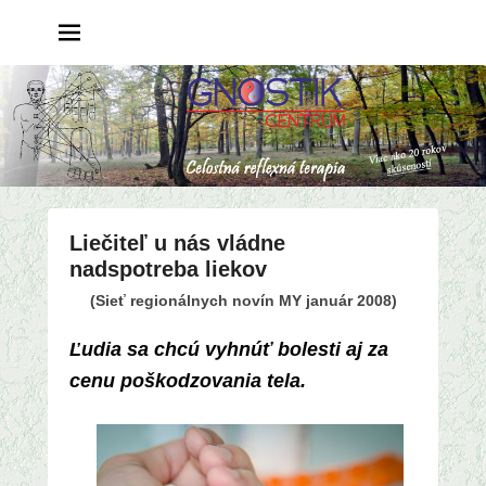
Liečiteľ u nás vládne
nadspotreba liekov
P
(Sieť regionálnych novín MY január 2008)
o
Ľudia sa chcú vyhnúť bolesti aj za
s
t
cenu poškodzovania tela.
e
d
o
n