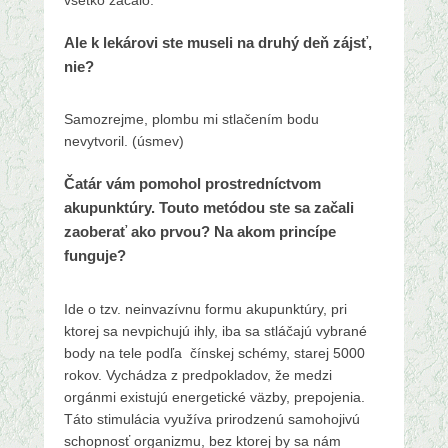
Ale k lekárovi ste museli na druhý deň zájsť,
nie?
Samozrejme, plombu mi stlačením bodu
nevytvoril. (úsmev)
Čatár vám pomohol prostredníctvom
akupunktúry. Touto metódou ste sa začali
zaoberať ako prvou? Na akom princípe
funguje?
Ide o tzv. neinvazívnu formu akupunktúry, pri
ktorej sa nevpichujú ihly, iba sa stláčajú vybrané
body na tele podľa čínskej schémy, starej 5000
rokov. Vychádza z predpokladov, že medzi
orgánmi existujú energetické väzby, prepojenia.
Táto stimulácia využíva prirodzenú samohojivú
schopnosť organizmu, bez ktorej by sa nám