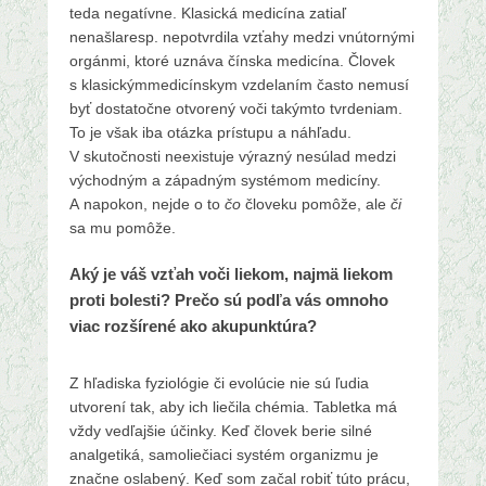
teda negatívne. Klasická medicína zatiaľ
nenašlaresp. nepotvrdila vzťahy medzi vnútornými
orgánmi, ktoré uznáva čínska medicína. Človek
s klasickýmmedicínskym vzdelaním často nemusí
byť dostatočne otvorený voči takýmto tvrdeniam.
To je však iba otázka prístupu a náhľadu.
V skutočnosti neexistuje výrazný nesúlad medzi
východným a západným systémom medicíny.
A napokon, nejde o to
čo
človeku pomôže, ale
či
sa mu pomôže.
Aký je váš vzťah voči liekom, najmä liekom
proti bolesti? Prečo sú podľa vás omnoho
viac rozšírené ako akupunktúra?
Z hľadiska fyziológie či evolúcie nie sú ľudia
utvorení tak, aby ich liečila chémia. Tabletka má
vždy vedľajšie účinky. Keď človek berie silné
analgetiká, samoliečiaci systém organizmu je
značne oslabený. Keď som začal robiť túto prácu,