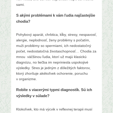
sami.
S akými problémami k vám ľudia najčastejšie
chodia?
Pohybový aparát, chrbtica, kĺby, stresy, nespavosť,
alergie, neplodnosť, ženy problémy s počatím,
muži problémy so spermiami, ich nedostatočný
počet, nedostatočná životaschopnosť… Chodia za
mnou väčšinou ľudia, ktorí už majú klasickú
diagnózu, no liečba im nepriniesla uspokojivé
výsledky. Stres je jedným z dôležitých faktorov,
ktorý zhoršuje akékoľvek ochorenie, poruchu
v organizme.
Robíte s viacerými typmi diagnostík. Sú ich
výsledky v súlade?
Ktokoľvek, kto má výcvik v reflexnej terapii musí