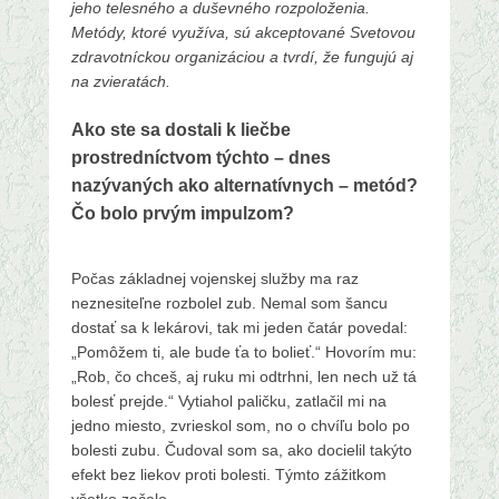
jeho telesného a duševného rozpoloženia.
Metódy, ktoré využíva, sú akceptované Svetovou
zdravotníckou organizáciou a tvrdí, že fungujú aj
na zvieratách.
Ako ste sa dostali k liečbe
prostredníctvom týchto – dnes
nazývaných ako alternatívnych – metód?
Čo bolo prvým impulzom?
Počas základnej vojenskej služby ma raz
neznesiteľne rozbolel zub. Nemal som šancu
dostať sa k lekárovi, tak mi jeden čatár povedal:
„Pomôžem ti, ale bude ťa to bolieť.“ Hovorím mu:
„Rob, čo chceš, aj ruku mi odtrhni, len nech už tá
bolesť prejde.“ Vytiahol paličku, zatlačil mi na
jedno miesto, zvrieskol som, no o chvíľu bolo po
bolesti zubu. Čudoval som sa, ako docielil takýto
efekt bez liekov proti bolesti. Týmto zážitkom
všetko začalo.