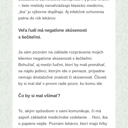
– tieto metódy nenahrádzajú klasickú medicínu,
„iba“ ju výborne dopĺňajú. Aj infekčné ochorenia
patria do rúk lekárov.
Veľa ľudí má negatívne skúsenosti
s liečiteľmi.
Ja sám poznám na základe rozprávania mojich
klientov negatívne skúsenosti s liečiteľmi.
Bohužiaľ, aj medzi ľuďmi, ktorí by mali pomáhať,
sa nájdu jedinci, ktorým ide o peniaze, prípadne
nemajú dostatočné znalosti či skúsenosti. Človek
by si mal dať v prvom rade pozor, ku komu ide.
Čo by si mal všímať?
To, akým spôsobom s vami komunikuje, či má
aspoň základné medicínske vzdelanie… Hoci, iba
o papiere nejde. Poznám lekárov, ktorí majú hŕby