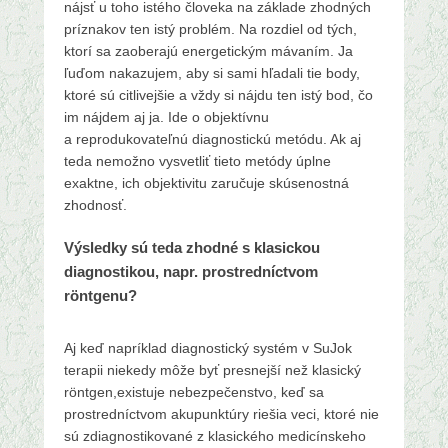
nájsť u toho istého človeka na základe zhodných
príznakov ten istý problém. Na rozdiel od tých,
ktorí sa zaoberajú energetickým mávaním. Ja
ľuďom nakazujem, aby si sami hľadali tie body,
ktoré sú citlivejšie a vždy si nájdu ten istý bod, čo
im nájdem aj ja. Ide o objektívnu
a reprodukovateľnú diagnostickú metódu. Ak aj
teda nemožno vysvetliť tieto metódy úplne
exaktne, ich objektivitu zaručuje skúsenostná
zhodnosť.
Výsledky sú teda zhodné s klasickou
diagnostikou, napr. prostredníctvom
röntgenu?
Aj keď napríklad diagnostický systém v SuJok
terapii niekedy môže byť presnejší než klasický
röntgen,existuje nebezpečenstvo, keď sa
prostredníctvom akupunktúry riešia veci, ktoré nie
sú zdiagnostikované z klasického medicínskeho