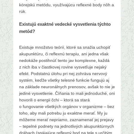
kórejskú metódu, využívajúcu reflexné body nôh a
rúk.
Existujú exaktné vedecké vysvetlenia týchto
metód?
Existuje množstvo teórií, ktoré sa snažia uchopiť
akupunktúru, či reflexnú terapiu, ani jedna však
nedokáže postihnúť tento jav komplexne, každá
z nich iba v čiastkovej rovine vysvetľuje nejaký
efekt. Podstatnú úlohu pri nej zohráva nervový
systém, keďže všetky telesné funkcie fungujú aj
na základe neuronálnych prenosov, avšak to nie je
jediné vysvetlenie. Číňania to mali jednoduché, oni
hovorili o energii čchi – ktorá sa stará
o fungovanie všetkých orgánov v organizme – bez
toho, aby mali potrebu ju exaktne merať. My ju
môžeme merať nepriamo, zaznamenať jej prejavy
– tepelné podnety na jednotlivých akupunktúrnych
dráhach (spájajúce reflexný bod na tele s určitým