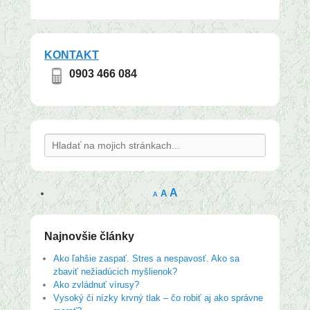
KONTAKT
0903 466 084
Search
A
A
A
Najnovšie články
Ako ľahšie zaspať. Stres a nespavosť. Ako sa
zbaviť nežiadúcich myšlienok?
Ako zvládnuť vírusy?
Vysoký či nízky krvný tlak – čo robiť aj ako správne