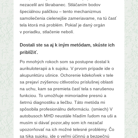
nezacelil ani škrabanec. Stláčaním bodov
špeciálnou paličkou – tento mechanizmus
samoliečenia cielenejšie zameriavame, na tú časť
tela ktorá má problém. Pokiaľ je daný orgán
v poriadku, stlačenie nebolí.
Dostali ste sa aj k iným metódam, skúste ich
priblížiť.
Po mnohých rokoch som sa postupne dostal k
aurikuloterapii a k sujoku. V prvom prípade ide o
akupunktúru ušnice. Ochorenie kdekoľvek v tele
sa prejaví zvýšenou citlivosťou príslušnej oblasti
na uchu, kam sa premieta časť tela s narušenou
funkciou. To umožňuje mimoriadne presnú a
šetrnú diagnostiku a liečbu. Táto metóda mi
spôsobila profesionálnu deformáciu. (smiech) V
autobusoch MHD neustále hľadím ľudom na uši a
musím si dávať pozor,aby som ich nezačal
upozorňovať na ich možné telesné problémy. Čo
sa týka sujoku, ide o veľmi účinnú a bezpečnú