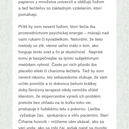
papierov z množstva univerzít a ubližujú ľuďom
a tiež liečiteľov so základným vzdelaním, ktorí
pomáhajú.
Príliš by som neveril ľuďom, ktorí liečia iba
prostredníctvom psychickej energie – mávajú nad
vami rukami či kyvadielkom. Netvrdím, že tieto
metódy sú zlé, vieme veľmi málo o tom, ako
funguje tento svet a čo je skutočnosť. Napriek
tomu je bezpečnejšie sa týmto subjektívnym
metódam vyhnúť. Často pri nich pôsobí iba
placebo efekt či charizma liečiteľa. Tiež by som
neveril nikomu, kto sebavedome sľubuje, že vám
určite pomôže a to dokonca behom krátkej
doby.Seriózny terapeut nikdy nemôže sľúbiť
klientom, že stopercentne vyrieši ich problém,
pretože bez ohľadu na to koľko toho vie,
pristupuje k ľudskému telu s pokorou. Liečba
vyžaduje čas, spoluprácu a vôľu pacientov. Starí
Číňania hovorili – môžeme vám ukázať, ako sa
varí voda, ako sa robí čaj, avšak napiť sa musíte